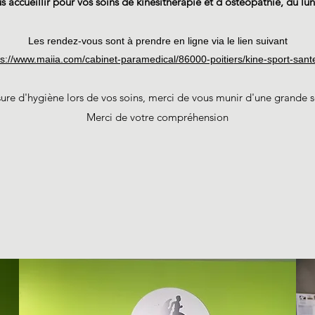
s accueillir pour vos soins de kinésithérapie et d'ostéopathie, du lu
Les rendez-vous sont à prendre en ligne via le lien suivant
ps://www.maiia.com/cabinet-paramedical/86000-poitie
rs/kine-sport-sant
ure d'hygiène lors de vos soins, merci de vous munir d'une grande se
​Merci de votre compréhension