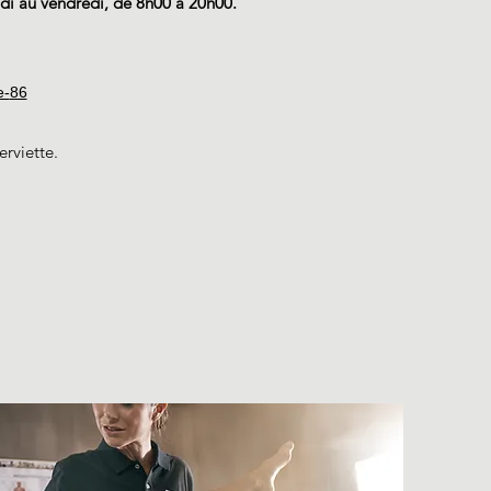
ndi au vendredi, de 8h00 à 20h00.
e-
86
rviette.