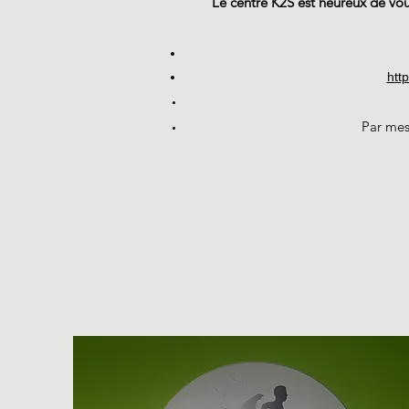
Le centre K2S est heureux de vou
htt
Par mes